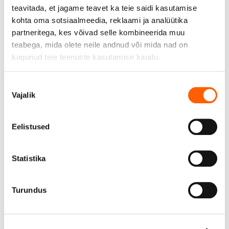
teavitada, et jagame teavet ka teie saidi kasutamise
Omavastutus
€ 0
kuus
kohta oma sotsiaalmeedia, reklaami ja analüütika
partneritega, kes võivad selle kombineerida muu
Omavastutus auto kahjustuste, hävinemise või varguse
teabega, mida olete neile andnud või mida nad on
korral.
kogunud teie teenuste kasutamise kaudu.
Kuni €600
Nõusoleku
Vajalik
€600
€350
€150
€0
valik
Eelistused
Igakuine läbisõit
€ 0
kuus
Statistika
1000 km
Turundus
1000
1500
2000
2500
3000
3500
Lubatud igakuine läbisõit on 1000 km ehk 12000 km
aastas.