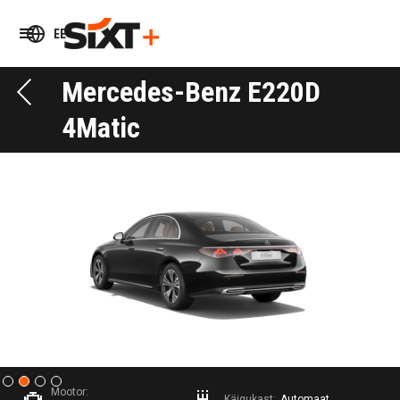
EE
Mercedes-Benz E220D
4Matic
Slide 2 of 4.
Mootor:
Käigukast:
Automaat