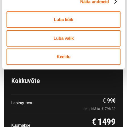
Näita andmeid
Luba kõik
Auto kättesaamine
Tasuta
Tallinna lennujaama rendiautode parkla, Tartu mnt
Luba valik
101
Näita kaardil
Keeldu
Kokkuvõte
€
990
Lepingutasu
ilma KM-ta
€
798.39
€
1499
Kuumakse