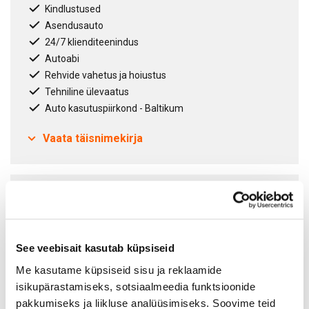
Valgustusega, poleeritud terasest lävepakud
Kindlustused
Jalakäijaohutusfunktsiooniga kapott
Asendusauto
24/7 klienditeenindus
Autoabi
Rehvide vahetus ja hoiustus
Tehniline ülevaatus
Auto kasutuspiirkond - Baltikum
Vaata täisnimekirja
Lepinguperiood
12
kuud
Fikseeritud leping
See veebisait kasutab küpsiseid
Paindlik leping
Me kasutame küpsiseid sisu ja reklaamide
isikupärastamiseks, sotsiaalmeedia funktsioonide
pakkumiseks ja liikluse analüüsimiseks. Soovime teid