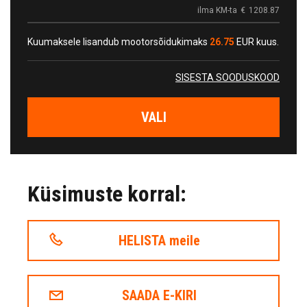
ilma KM-ta
€
1208.87
Kuumaksele lisandub mootorsõidukimaks
26.75
EUR kuus.
SISESTA SOODUSKOOD
VALI
Küsimuste korral:
HELISTA meile
SAADA E-KIRI