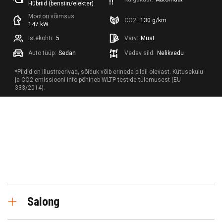
Hübriid (bensiin/elekter)
Mootori võimsus:
CO2:
130 g/km
147 kW
Istekohti:
5
Värv:
Must
Auto tüüp:
Sedan
Vedav sild:
Nelikvedu
*Pildid on illustreerivad, sõiduk võib erineda pildil olevast. Kütusekulu
ja CO2 emissiooni info põhineb WLTP testide tulemusest (EU
333/2014).
Salong