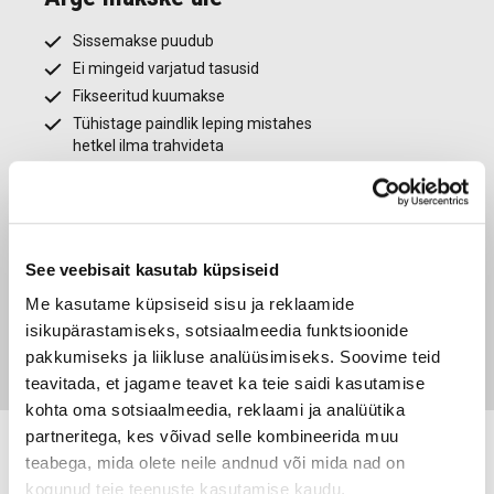
Sissemakse puudub
Ei mingeid varjatud tasusid
Fikseeritud kuumakse
Tühistage paindlik leping mistahes
hetkel ilma trahvideta
Kõik hinnas
Kindlustused
See veebisait kasutab küpsiseid
Hooldused ja remondid
Me kasutame küpsiseid sisu ja reklaamide
Suve- ja talverehvid
isikupärastamiseks, sotsiaalmeedia funktsioonide
24/7 autoabi ja asendusauto
pakkumiseks ja liikluse analüüsimiseks. Soovime teid
teavitada, et jagame teavet ka teie saidi kasutamise
kohta oma sotsiaalmeedia, reklaami ja analüütika
partneritega, kes võivad selle kombineerida muu
teabega, mida olete neile andnud või mida nad on
kogunud teie teenuste kasutamise kaudu.