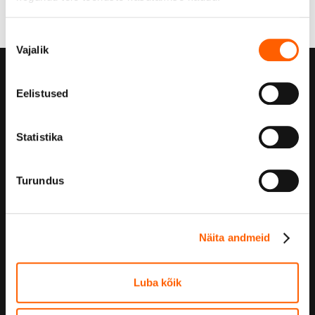
Nõusoleku
Vajalik
valik
Kuidas teha SIXT+
Eelistused
püsitellimust
Statistika
Turundus
1. Vali auto
SIXT+ autopargis on esindatud kõik populaarsemad
Näita andmeid
säästu-, kesk- ja äriklassi automudelid.
Luba kõik