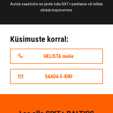
Autole saad kohe ise järele tulla SIXT+ parklasse või tellida
sõiduki kojutoomine.
Küsimuste korral:
HELISTA meile
SAADA E-KIRI