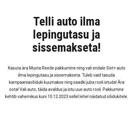
Telli auto ilma
lepingutasu ja
sissemakseta!
Kasuta ära Musta Reede pakkumine ning vali endale Sixt+ auto
ilma lepingutasu ja sissemakseta. Tuleb vaid tasuda
kampaaniasõiduki kuumakse ning saadki juba rooli istuda! Ära
oota! Vali auto, täida avaldus ja istu uue auto rooli. Pakkumine
kehtib vahemikus kuni 10.12.2023 sellel lehel näidatud sõidukitele.
No items found.