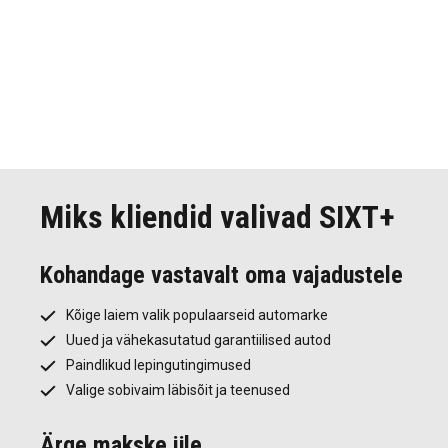
VAATA VEEL AUTOSID
Miks kliendid valivad SIXT+
Kohandage vastavalt oma vajadustele
Kõige laiem valik populaarseid automarke
Uued ja vähekasutatud garantiilised autod
Paindlikud lepingutingimused
Valige sobivaim läbisõit ja teenused
Ärge makske üle