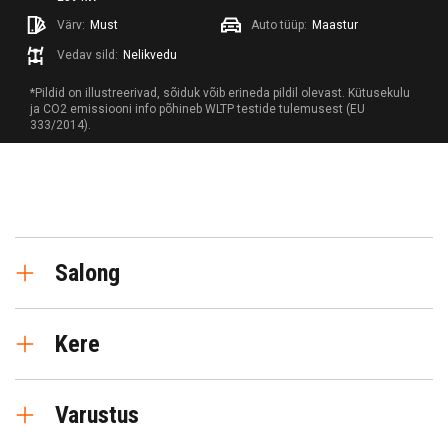
Värv:
Must
Auto tüüp:
Maastur
Vedav sild:
Nelikvedu
*Pildid on illustreerivad, sõiduk võib erineda pildil olevast. Kütusekulu
ja CO2 emissiooni info põhineb WLTP testide tulemusest (EU
333/2014).
Salong
Täiesti must Premium-klassi sisustus
Kere
Automaatne kliimaseade
Bluetooth
19-tollised Gemini veljed
15-tolline multimeedia
Varustus
Päikeseenergial töötavad katused
Soojendusega istmed
LED-tuled
Võtmeta käivitussüsteem