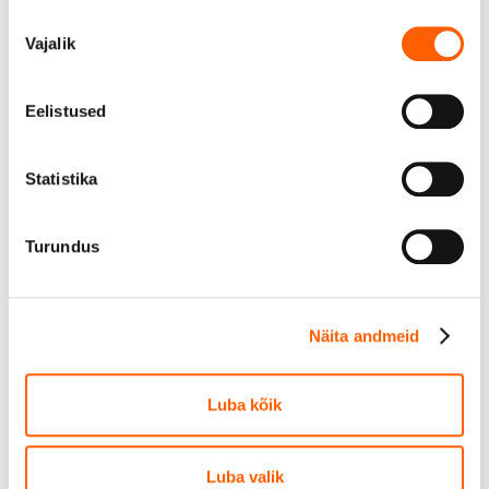
Nõusoleku
Vajalik
valik
Igakuine läbisõit
€ 0
kuus
Eelistused
Statistika
Lubatud igakuine läbisõit on 0 km ehk 0 km aastas.
Turundus
Auto kättesaamine
Tasuta
Näita andmeid
Tallinna lennujaama rendiautode parkla, Tartu mnt
101
Luba kõik
Näita kaardil
Luba valik