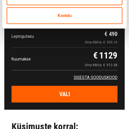
Kokkuvõte
Keeldu
€
490
Lepingutasu
ilma KM-ta
€
395.16
€
1129
Kuumakse
ilma KM-ta
€
910.48
SISESTA SOODUSKOOD
VALI
Küsimuste korral: