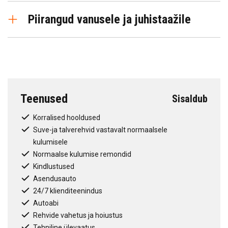
Mobiiltelefoni juhtimine
Piirangud vanusele ja juhistaažile
Kiirushoidik
Pimenurga abi
Kehtiv juhiluba vähemalt 3 aastat
Sõiduraja hoidmise abi
Teenused
Sisaldub
Korralised hooldused
Suve-ja talverehvid vastavalt normaalsele
kulumisele
Normaalse kulumise remondid
Kindlustused
Asendusauto
24/7 klienditeenindus
Autoabi
Rehvide vahetus ja hoiustus
Tehniline ülevaatus