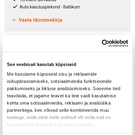
Auto kasutuspiirkond - Baltikum
Vaata täisnimekirja
Lepinguperiood
12
kuud
See veebisait kasutab küpsiseid
Me kasutame küpsiseid sisu ja reklaamide
Omavastutus
€ 0
kuus
isikupärastamiseks, sotsiaalmeedia funktsioonide
pakkumiseks ja liikluse analüüsimiseks. Soovime teid
Omavastutus auto kahjustuste, hävinemise või varguse
teavitada, et jagame teavet ka teie saidi kasutamise
korral.
kohta oma sotsiaalmeedia, reklaami ja analüütika
partneritega, kes võivad selle kombineerida muu
teabega, mida olete neile andnud või mida nad on
kogunud teie teenuste kasutamise kaudu.