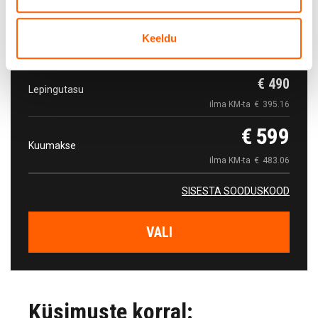
Kokkuvõte
Keeldu
€
490
Lepingutasu
ilma KM-ta
€
395.16
€
599
Kuumakse
ilma KM-ta
€
483.06
SISESTA SOODUSKOOD
VALI
Küsimuste korral: