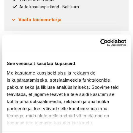
Auto kasutuspiirkond - Baltikum
Vaata täisnimekirja
Lepinguperiood
12
kuud
See veebisait kasutab küpsiseid
Me kasutame küpsiseid sisu ja reklaamide
Omavastutus
€ 0
kuus
isikupärastamiseks, sotsiaalmeedia funktsioonide
pakkumiseks ja liikluse analüüsimiseks. Soovime teid
Omavastutus auto kahjustuste, hävinemise või varguse
teavitada, et jagame teavet ka teie saidi kasutamise
korral.
kohta oma sotsiaalmeedia, reklaami ja analüütika
partneritega, kes võivad selle kombineerida muu
teabega, mida olete neile andnud või mida nad on
kogunud teie teenuste kasutamise kaudu.