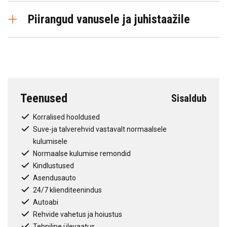
Adaptiivne püsikiirusehoidja ennustava
Läikivmustad katuseraamid ja toonitud
Piirangud vanusele ja juhistaažile
(navigatsiooni) funktsiooniga
tagaklaasid
Parkimisabi aktiivse roolimise ja
Kehtiv juhiluba vähemalt 2 aastat
tahavaatekaameraga
Sõidurajaabi aktiivse roolimisega; külgmine
abisüsteem; tagant ristsuunas liikluse hoiatus
Esisuunaline abisüsteem (AEB) jalakäijate ja
jalgratturite tuvastusega
Teenused
Sisaldub
Korralised hooldused
Suve-ja talverehvid vastavalt normaalsele
kulumisele
Normaalse kulumise remondid
Kindlustused
Asendusauto
24/7 klienditeenindus
Autoabi
Rehvide vahetus ja hoiustus
Tehniline ülevaatus