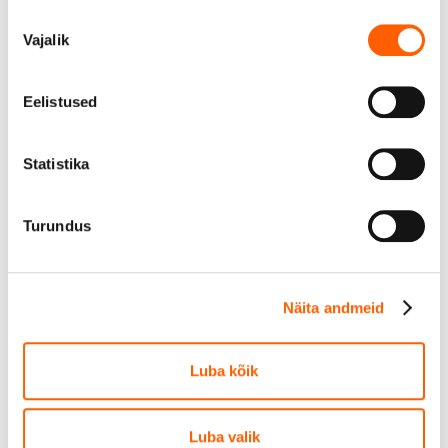
Nõusoleku
Vajalik
valik
Igakuine läbisõit
€ 0
kuus
Eelistused
Statistika
Lubatud igakuine läbisõit on 0 km ehk 0 km aastas.
Turundus
Auto kättesaamine
Tasuta
Näita andmeid
Tallinna lennujaama rendiautode parkla, Tartu mnt
101
Luba kõik
Näita kaardil
Luba valik